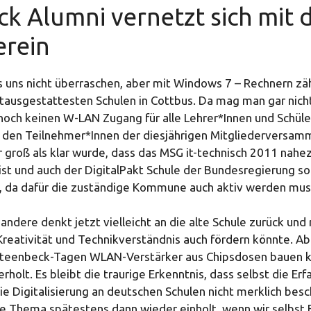
k Alumni vernetzt sich mit
erein
 es uns nicht überraschen, aber mit Windows 7 – Rechnern z
stausgestattesten Schulen in Cottbus. Da mag man gar nicht
ch keinen W-LAN Zugang für alle Lehrer*Innen und Schüler
i den Teilnehmer*Innen der diesjährigen Mitgliederversam
 groß als klar wurde, dass das MSG it-technisch 2011 nahe
st und auch der DigitalPakt Schule der Bundesregierung so 
t, da dafür die zuständige Kommune auch aktiv werden mus
andere denkt jetzt vielleicht an die alte Schule zurück und
reativität und Technikverständnis auch fördern könnte. A
Steenbeck-Tagen WLAN-Verstärker aus Chipsdosen bauen k
erholt. Es bleibt die traurige Erkenntnis, dass selbst die Er
ie Digitalisierung an deutschen Schulen nicht merklich bes
ge Thema spätestens dann wieder einholt, wenn wir selbst 