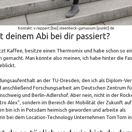
Kontakt: v.reppert [bei] steenbeck-gymasium [punkt] de
it deinem Abi bei dir passiert?
jetzt Kaffee, besitze einen Thermomix und habe schon so ei
 gemacht. Man könnte also meinen, ich habe hinter die Fa
eblickt.
dungsaufenthalt an der TU-Dresden, den ich als Diplom-Ver
 anschließend Forschungsarbeit am Deutschen Zentrum für
nschweig und Berlin-Adlershof. Aber nein, nicht in der Rock
tro Alex”, sondern im Bereich der Mobilität der Zukunft au
en bin ich in Potsdam heimisch geworden und arbeite als
rin bei dem Location-Technology Unternehmen TomTom in