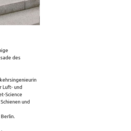
nige
ssade des
kehrsingenieurin
 Luft- und
et-Science
f Schienen und
 Berlin.