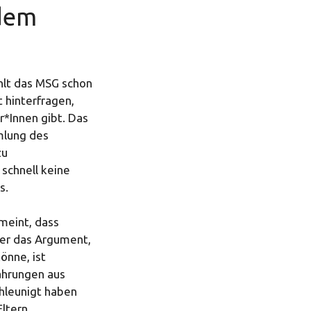
 dem
ählt das MSG schon
 hinterfragen,
*Innen gibt. Das
mlung des
zu
schnell keine
s.
 meint, dass
ber das Argument,
önne, ist
fahrungen aus
chleunigt haben
Eltern