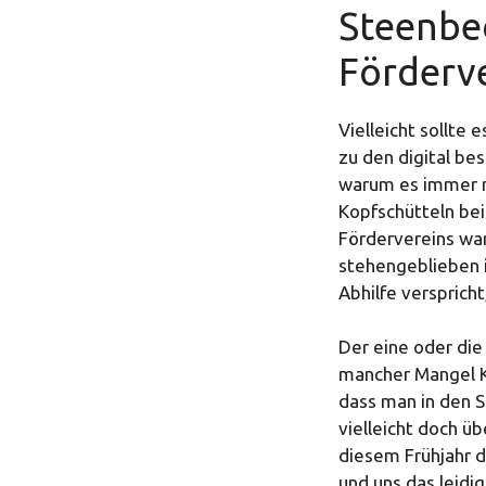
Steenbec
Förderv
Vielleicht sollte
zu den digital be
warum es immer no
Kopfschütteln be
Fördervereins war
stehengeblieben i
Abhilfe versprich
Der eine oder die 
mancher Mangel K
dass man in den 
vielleicht doch üb
diesem Frühjahr d
und uns das leidi