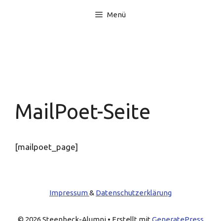
Zum
Menü
Inhalt
springen
MailPoet-Seite
[mailpoet_page]
Impressum
&
Datenschutzerklärung
© 2026 Steenbeck-Alumni
• Erstellt mit
GeneratePress